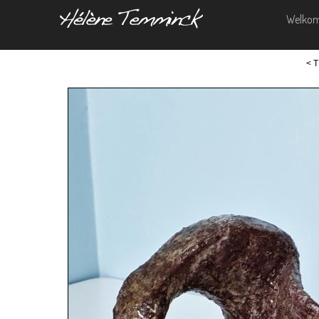
Welko
< 