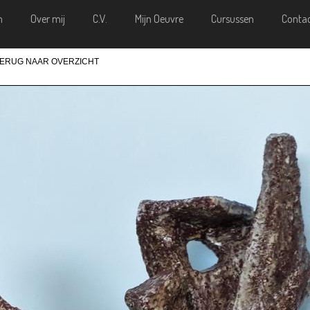
m
Over mij
C.V.
Mijn Oeuvre
Cursussen
Conta
TERUG NAAR OVERZICHT